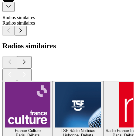
Radios similaires
Radios similaires
Radios similaires
France Culture
TSF Rádio Notícias
Radio France Inte
Paris, Débats
Lisbonne, Débats
Paris, Débat