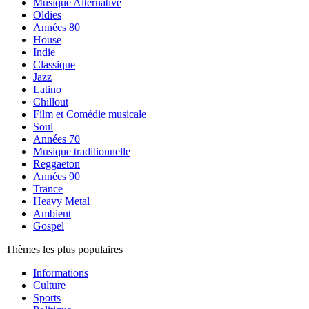
Musique Alternative
Oldies
Années 80
House
Indie
Classique
Jazz
Latino
Chillout
Film et Comédie musicale
Soul
Années 70
Musique traditionnelle
Reggaeton
Années 90
Trance
Heavy Metal
Ambient
Gospel
Thèmes les plus populaires
Informations
Culture
Sports