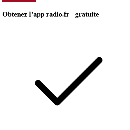
Obtenez l’app radio.fr gratuite