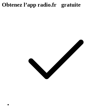
Obtenez l’app radio.fr gratuite