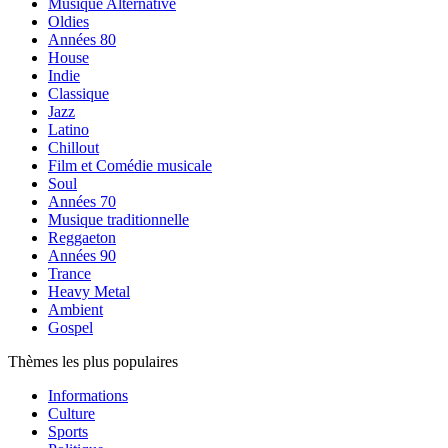
Musique Alternative
Oldies
Années 80
House
Indie
Classique
Jazz
Latino
Chillout
Film et Comédie musicale
Soul
Années 70
Musique traditionnelle
Reggaeton
Années 90
Trance
Heavy Metal
Ambient
Gospel
Thèmes les plus populaires
Informations
Culture
Sports