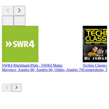
SWR4 Rheinland-Pfalz - SWR4 Mainz
Techno Classics
Mayence, Années 80, Années 60, Oldies, Années 70
Germersheim, T
Les meilleurs
podcasts
Les meilleurs
podcasts
Les meilleurs
podcasts