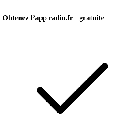
Obtenez l’app radio.fr gratuite