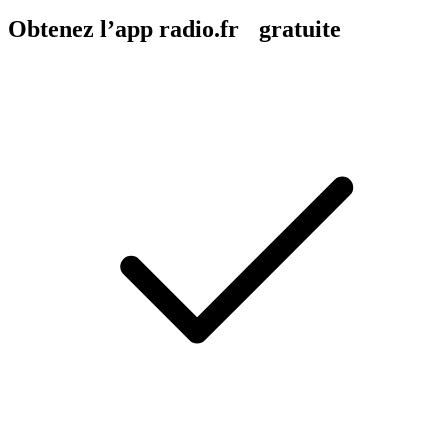
Obtenez l’app radio.fr gratuite