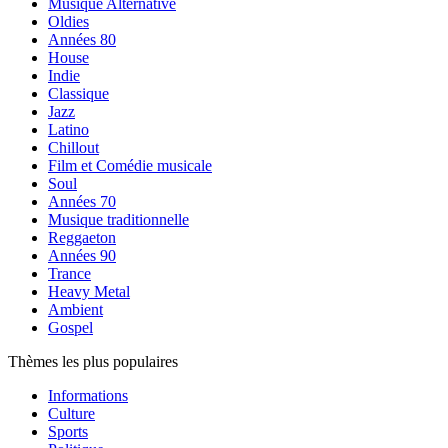
Musique Alternative
Oldies
Années 80
House
Indie
Classique
Jazz
Latino
Chillout
Film et Comédie musicale
Soul
Années 70
Musique traditionnelle
Reggaeton
Années 90
Trance
Heavy Metal
Ambient
Gospel
Thèmes les plus populaires
Informations
Culture
Sports