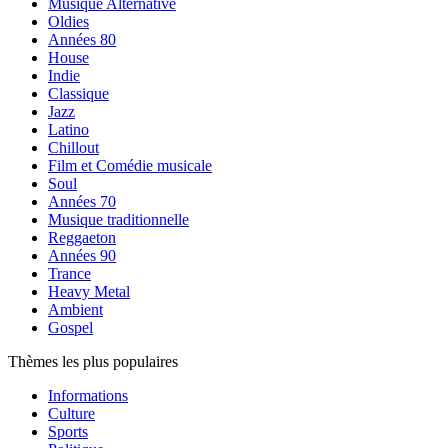
Musique Alternative
Oldies
Années 80
House
Indie
Classique
Jazz
Latino
Chillout
Film et Comédie musicale
Soul
Années 70
Musique traditionnelle
Reggaeton
Années 90
Trance
Heavy Metal
Ambient
Gospel
Thèmes les plus populaires
Informations
Culture
Sports