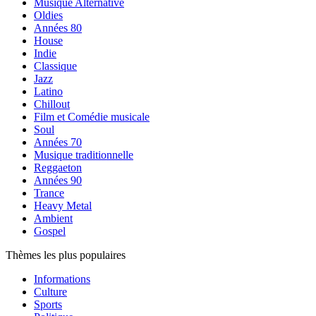
Musique Alternative
Oldies
Années 80
House
Indie
Classique
Jazz
Latino
Chillout
Film et Comédie musicale
Soul
Années 70
Musique traditionnelle
Reggaeton
Années 90
Trance
Heavy Metal
Ambient
Gospel
Thèmes les plus populaires
Informations
Culture
Sports