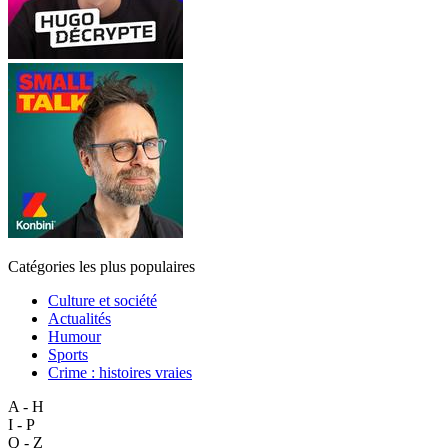
Catégories les plus populaires
Culture et société
Actualités
Humour
Sports
Crime : histoires vraies
A - H
I - P
Q - Z