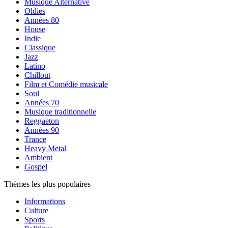
Musique Alternative
Oldies
Années 80
House
Indie
Classique
Jazz
Latino
Chillout
Film et Comédie musicale
Soul
Années 70
Musique traditionnelle
Reggaeton
Années 90
Trance
Heavy Metal
Ambient
Gospel
Thèmes les plus populaires
Informations
Culture
Sports