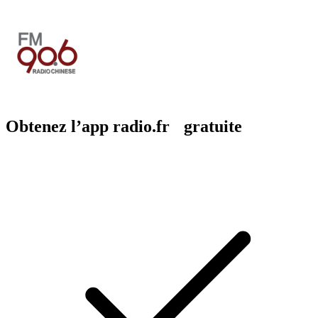
Obtenez l’app radio.fr gratuite