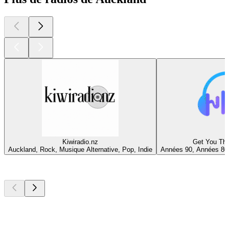
Kiwiradio.nz
Get You Thr
Auckland, Rock, Musique Alternative, Pop, Indie
Années 90, Années 80
Les meilleurs
podcasts
Les meilleurs
podcasts
Les meilleurs
podcasts