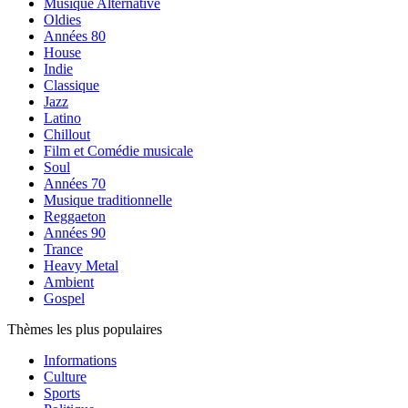
Musique Alternative
Oldies
Années 80
House
Indie
Classique
Jazz
Latino
Chillout
Film et Comédie musicale
Soul
Années 70
Musique traditionnelle
Reggaeton
Années 90
Trance
Heavy Metal
Ambient
Gospel
Thèmes les plus populaires
Informations
Culture
Sports