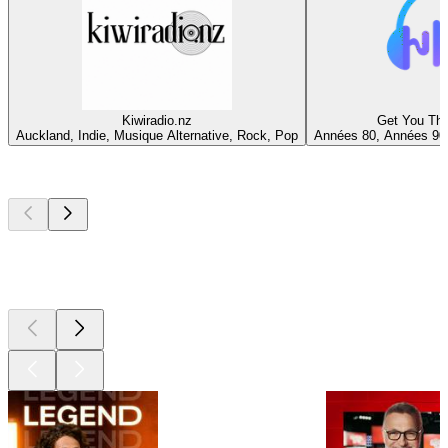
Kiwiradio.nz
Get You Thr
Auckland, Indie, Musique Alternative, Rock, Pop
Années 80, Années 90
Les meilleurs
podcasts
Les meilleurs
podcasts
Les meilleurs
podcasts