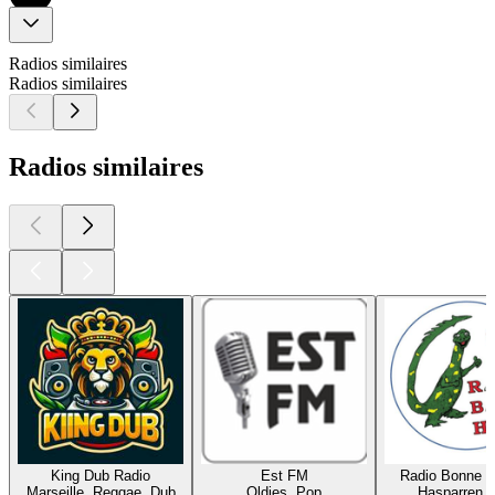
Radios similaires
Radios similaires
Radios similaires
King Dub Radio
Est FM
Radio Bonne 
Marseille, Reggae, Dub
Oldies, Pop
Hasparren,