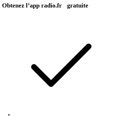
Obtenez l’app radio.fr gratuite