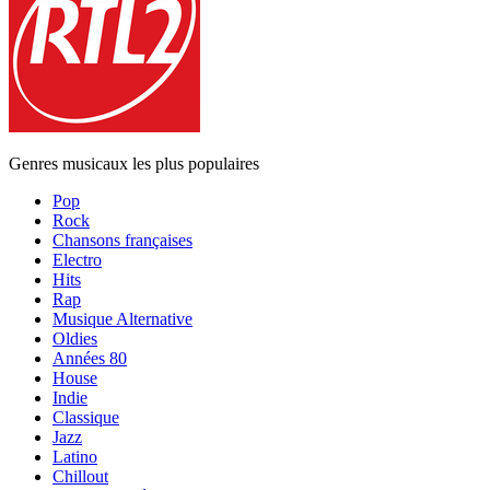
Genres musicaux les plus populaires
Pop
Rock
Chansons françaises
Electro
Hits
Rap
Musique Alternative
Oldies
Années 80
House
Indie
Classique
Jazz
Latino
Chillout