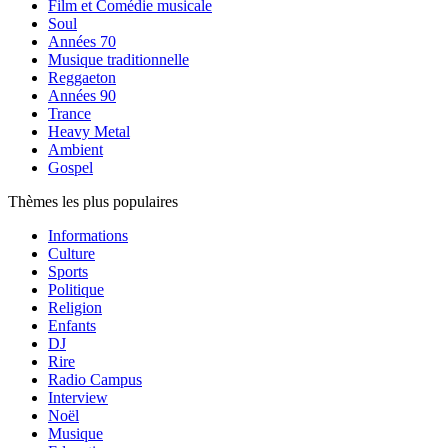
Film et Comédie musicale
Soul
Années 70
Musique traditionnelle
Reggaeton
Années 90
Trance
Heavy Metal
Ambient
Gospel
Thèmes les plus populaires
Informations
Culture
Sports
Politique
Religion
Enfants
DJ
Rire
Radio Campus
Interview
Noël
Musique