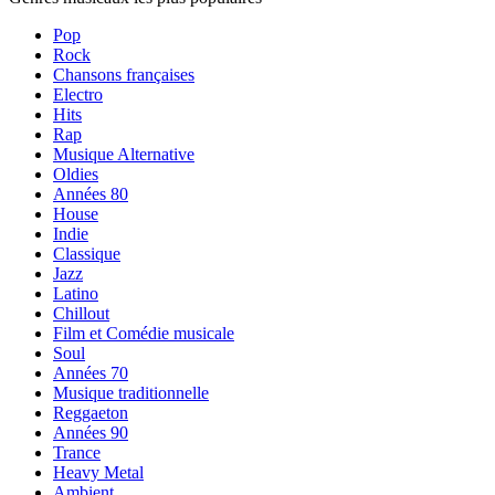
Pop
Rock
Chansons françaises
Electro
Hits
Rap
Musique Alternative
Oldies
Années 80
House
Indie
Classique
Jazz
Latino
Chillout
Film et Comédie musicale
Soul
Années 70
Musique traditionnelle
Reggaeton
Années 90
Trance
Heavy Metal
Ambient