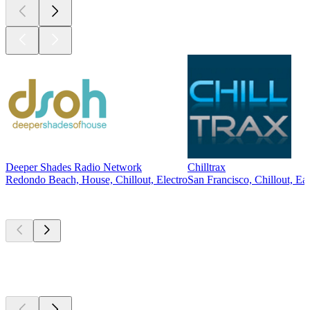
Deeper Shades Radio Network
Chilltrax
Redondo Beach, House, Chillout, Electro
San Francisco, Chillout, Ea
Les meilleurs
podcasts
Les meilleurs
podcasts
Les meilleurs
podcasts