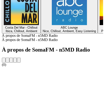
Costa Del Mar - Chillout
ABC Lounge
Ibiza, Chillout, Ambient
Nice, Chillout, Ambient, Easy Listening
Pa
À propos de SomaFM - n5MD Radio
À propos de SomaFM - n5MD Radio
À propos de SomaFM - n5MD Radio
(0)
Site web de la radio