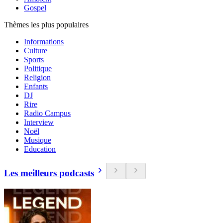
Gospel
Thèmes les plus populaires
Informations
Culture
Sports
Politique
Religion
Enfants
DJ
Rire
Radio Campus
Interview
Noël
Musique
Education
Les meilleurs podcasts