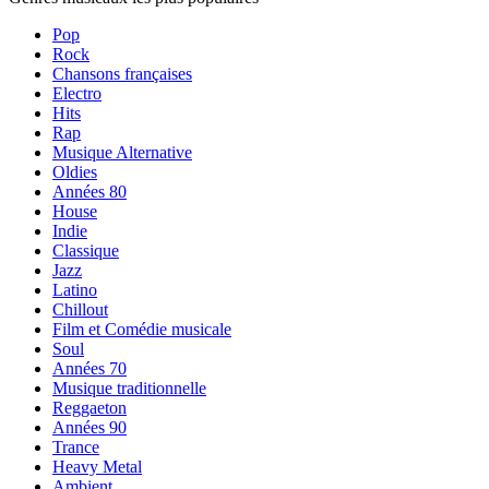
Pop
Rock
Chansons françaises
Electro
Hits
Rap
Musique Alternative
Oldies
Années 80
House
Indie
Classique
Jazz
Latino
Chillout
Film et Comédie musicale
Soul
Années 70
Musique traditionnelle
Reggaeton
Années 90
Trance
Heavy Metal
Ambient