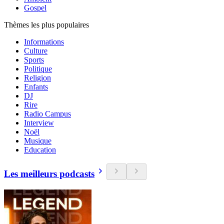
Gospel
Thèmes les plus populaires
Informations
Culture
Sports
Politique
Religion
Enfants
DJ
Rire
Radio Campus
Interview
Noël
Musique
Education
Les meilleurs podcasts