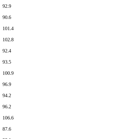
France Musique
92.9
Fun Radio
90.6
ici Besançon
101.4
ici Besançon
102.8
Jazz Radio
92.4
Mouv'
93.5
NRJ
100.9
Radio BIP 96.9 FM
96.9
Radio Classique
94.2
Radio Orient
96.2
Radio Star - Tous les HITS
106.6
RCF
87.6
RFM