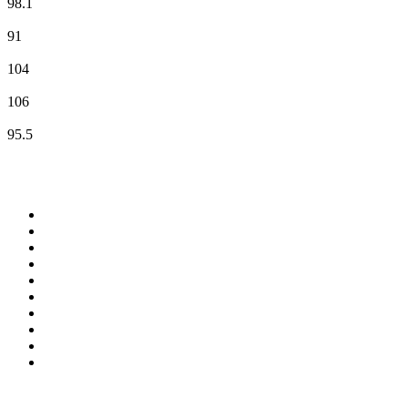
98.1
RIRE & CHANSONS
91
RTL
104
RTL2
106
Skyrock
95.5
Top 100 sur
radio.fr
1
.
RMC Info Talk Sport
2
.
RTL
3
.
France Info
4
.
Europe 1
5
.
Radio FREE DOM
6
.
France Inter
7
.
NOSTALGIE
8
.
Tropiques FM
9
.
CHERIE FM
10
.
NRJ
Top 100 des podcasts en
France