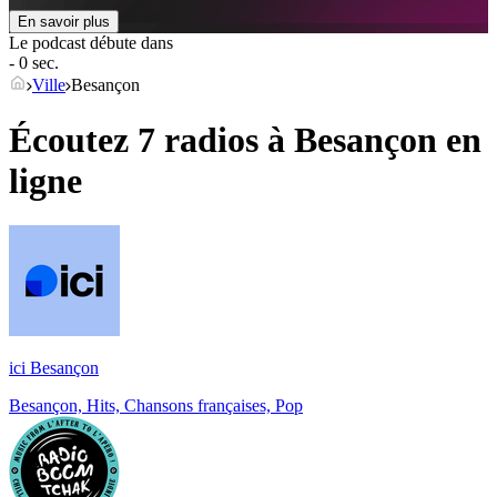
En savoir plus
Le podcast débute dans
- 0 sec.
Ville
Besançon
Écoutez 7 radios à
Besançon
en
ligne
ici Besançon
Besançon, Hits, Chansons françaises, Pop