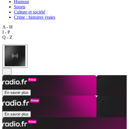
Humour
Sports
Culture et société
Crime : histoires vraies
A - H
I - P
Q - Z
En savoir plus
En savoir plus