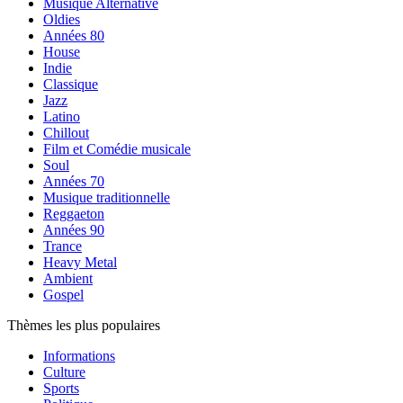
Musique Alternative
Oldies
Années 80
House
Indie
Classique
Jazz
Latino
Chillout
Film et Comédie musicale
Soul
Années 70
Musique traditionnelle
Reggaeton
Années 90
Trance
Heavy Metal
Ambient
Gospel
Thèmes les plus populaires
Informations
Culture
Sports