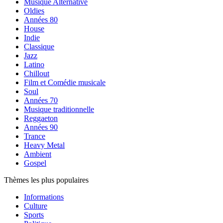
Musique Alternative
Oldies
Années 80
House
Indie
Classique
Jazz
Latino
Chillout
Film et Comédie musicale
Soul
Années 70
Musique traditionnelle
Reggaeton
Années 90
Trance
Heavy Metal
Ambient
Gospel
Thèmes les plus populaires
Informations
Culture
Sports