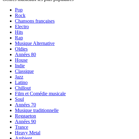
Pop
Rock
Chansons françaises
Electro
Hits
Rap
Musique Alternative
Oldies
Années 80
House
Indie
Classique
Jazz
Latino
Chillout
Film et Comédie musicale
Soul
Années 70
Musique traditionnelle
Reggaeton
Années 90
Trance
Heavy Metal
Ambient