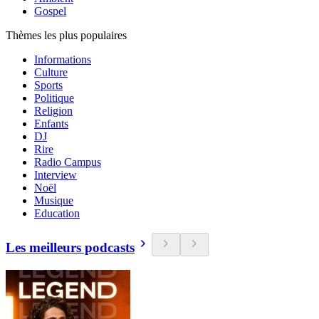
Gospel
Thèmes les plus populaires
Informations
Culture
Sports
Politique
Religion
Enfants
DJ
Rire
Radio Campus
Interview
Noël
Musique
Education
Les meilleurs podcasts