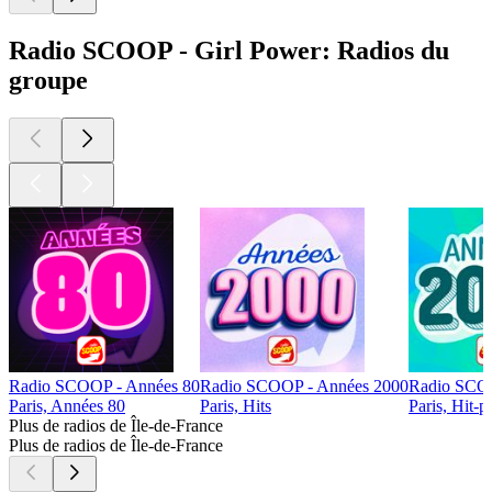
Radio SCOOP - Girl Power: Radios du
groupe
Radio SCOOP - Années 80
Radio SCOOP - Années 2000
Radio SCOO
Paris, Années 80
Paris, Hits
Paris, Hit-p
Plus de radios de Île-de-France
Plus de radios de Île-de-France