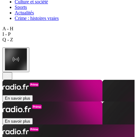
Culture et société
Sports
Actualités
Crime : histoires vraies
A - H
I - P
Q - Z
En savoir plus
En savoir plus