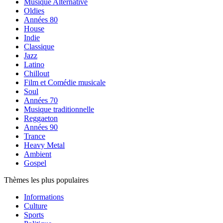
Musique Alternative
Oldies
Années 80
House
Indie
Classique
Jazz
Latino
Chillout
Film et Comédie musicale
Soul
Années 70
Musique traditionnelle
Reggaeton
Années 90
Trance
Heavy Metal
Ambient
Gospel
Thèmes les plus populaires
Informations
Culture
Sports