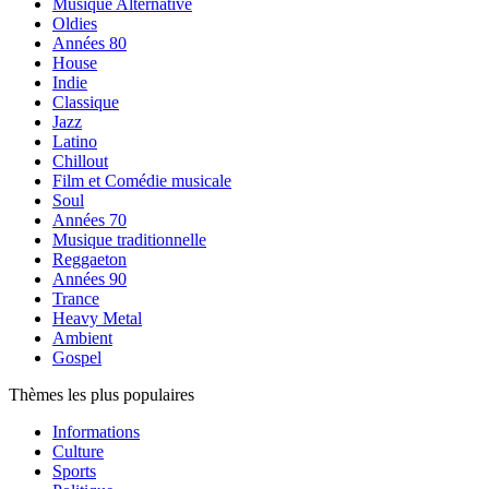
Musique Alternative
Oldies
Années 80
House
Indie
Classique
Jazz
Latino
Chillout
Film et Comédie musicale
Soul
Années 70
Musique traditionnelle
Reggaeton
Années 90
Trance
Heavy Metal
Ambient
Gospel
Thèmes les plus populaires
Informations
Culture
Sports