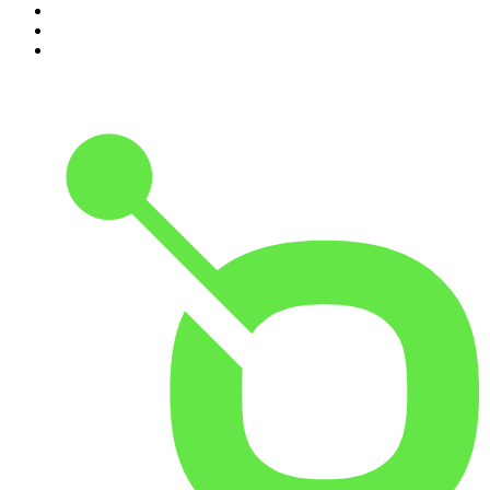
8
.
Transfert
9
.
HugoDécrypte - Actus et interviews
10
.
Small Talk - Konbini