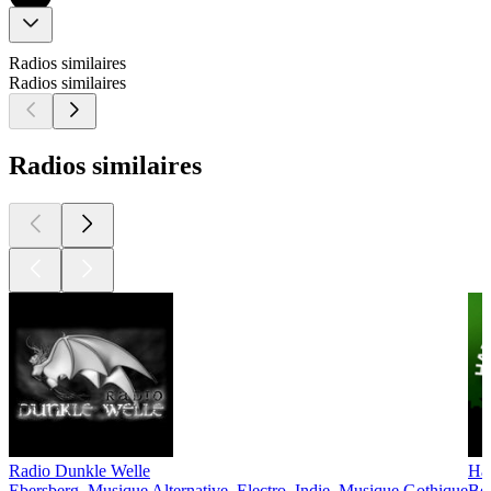
Radios similaires
Radios similaires
Radios similaires
Radio Dunkle Welle
Haz
Ebersberg, Musique Alternative, Electro, Indie, Musique Gothique
Ber