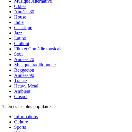
Musique Alternative
Oldies
Années 80
House
Indie
Classique
Jazz
Latino
Chillout
Film et Comédie musicale
Soul
Années 70
Musique traditionnelle
Reggaeton
Années 90
Trance
Heavy Metal
Ambient
Gospel
Thèmes les plus populaires
Informations
Culture
Sports