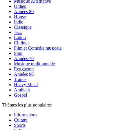
Musique Alternative
Oldies
Années 80
House
Indie
Classique
Jazz
Latino
Chillout
Film et Comédie musicale
Soul
Années 70
Musique traditionnelle
Reggaeton
Années 90
Trance
Heavy Metal
Ambient
Gospel
Thèmes les plus populaires
Informations
Culture
Sports