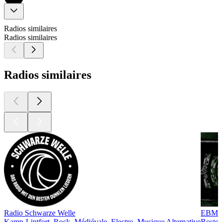
Radios similaires
Radios similaires
Radios similaires
Radio Schwarze Welle
EBM R
Kamp-Lintfort, Rock, Médiévale, Electro, Musique Alternative
Rostoc