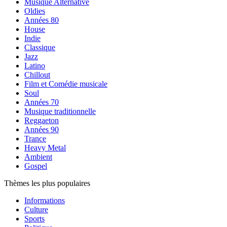
Musique Alternative
Oldies
Années 80
House
Indie
Classique
Jazz
Latino
Chillout
Film et Comédie musicale
Soul
Années 70
Musique traditionnelle
Reggaeton
Années 90
Trance
Heavy Metal
Ambient
Gospel
Thèmes les plus populaires
Informations
Culture
Sports