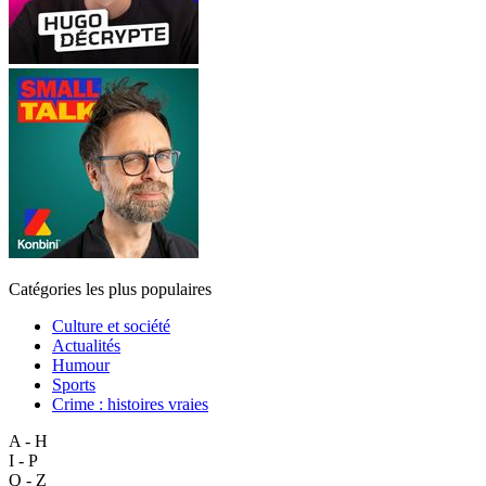
Catégories les plus populaires
Culture et société
Actualités
Humour
Sports
Crime : histoires vraies
A - H
I - P
Q - Z