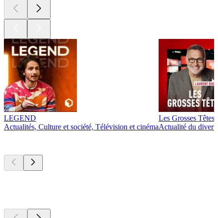
LEGEND
Les Grosses Têtes
Actualités, Culture et société, Télévision et cinéma
Actualité du diver
Actuellement
populaire
Actuellement
populaire
Actuellement
populaire