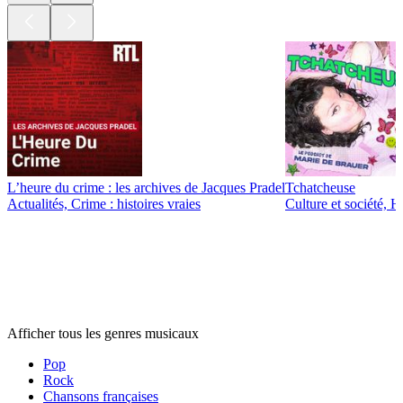
L’heure du crime : les archives de Jacques Pradel
Tchatcheuse
Actualités, Crime : histoires vraies
Culture et société, 
Genres
musicaux
Genres
musicaux
Genres
musicaux
Afficher tous les genres musicaux
Pop
Rock
Chansons françaises