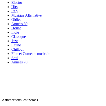
Electro
Hits
Rap
Musique Alternative
Oldies
Années 80
House
Indie
Classique
Jazz
Latino
Chillout
Film et Comédie musicale
Soul
Années 70
Radios par
thème
Radios par
thème
Radios par
thème
Afficher tous les thèmes