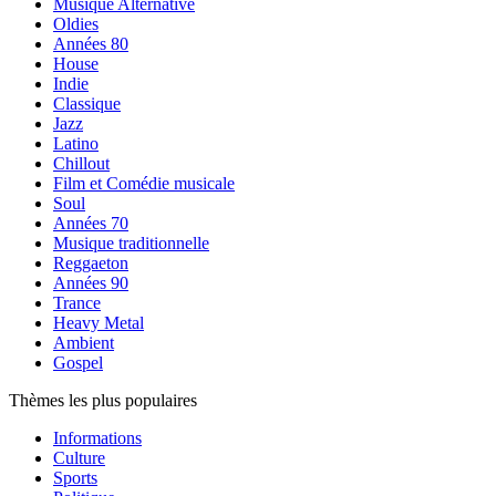
Musique Alternative
Oldies
Années 80
House
Indie
Classique
Jazz
Latino
Chillout
Film et Comédie musicale
Soul
Années 70
Musique traditionnelle
Reggaeton
Années 90
Trance
Heavy Metal
Ambient
Gospel
Thèmes les plus populaires
Informations
Culture
Sports