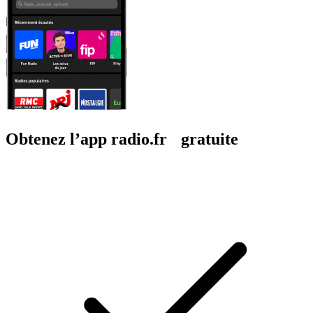
Obtenez l’app radio.fr gratuite