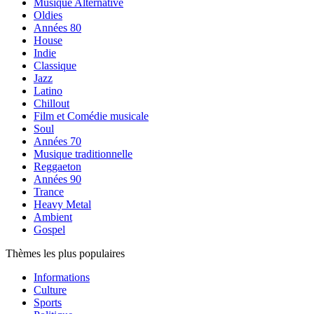
Musique Alternative
Oldies
Années 80
House
Indie
Classique
Jazz
Latino
Chillout
Film et Comédie musicale
Soul
Années 70
Musique traditionnelle
Reggaeton
Années 90
Trance
Heavy Metal
Ambient
Gospel
Thèmes les plus populaires
Informations
Culture
Sports