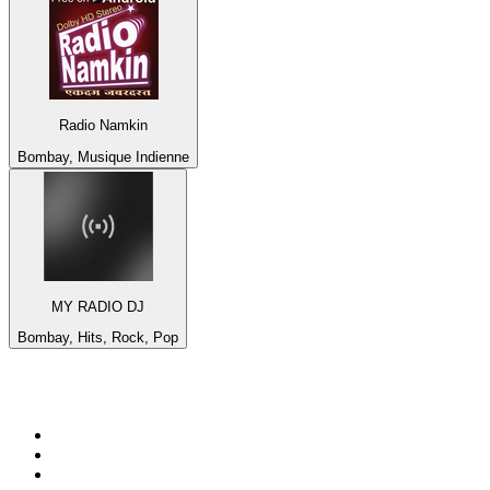
Radio Namkin
Bombay, Musique Indienne
MY RADIO DJ
Bombay, Hits, Rock, Pop
Top 100 sur
radio.fr
1
.
RTL
2
.
RMC Info Talk Sport
3
.
France Info