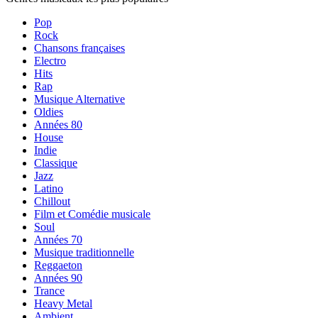
Pop
Rock
Chansons françaises
Electro
Hits
Rap
Musique Alternative
Oldies
Années 80
House
Indie
Classique
Jazz
Latino
Chillout
Film et Comédie musicale
Soul
Années 70
Musique traditionnelle
Reggaeton
Années 90
Trance
Heavy Metal
Ambient