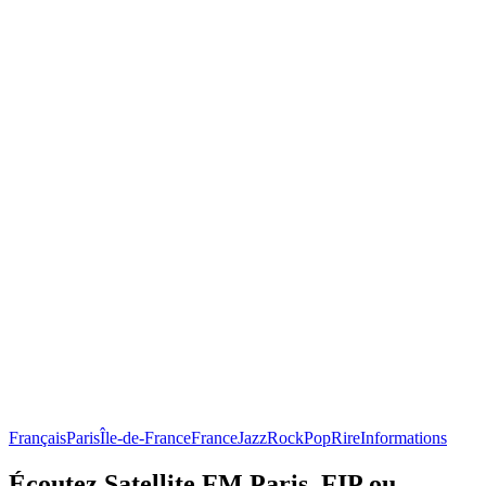
Français
Paris
Île-de-France
France
Jazz
Rock
Pop
Rire
Informations
Écoutez Satellite FM Paris, FIP ou