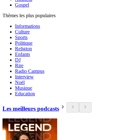
Gospel
Thèmes les plus populaires
Informations
Culture
Sports
Politique
Religion
Enfants
DJ
Rire
Radio Campus
Interview
Noël
Musique
Education
Les meilleurs podcasts