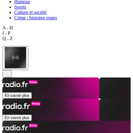
Humour
Sports
Culture et société
Crime : histoires vraies
A - H
I - P
Q - Z
En savoir plus
En savoir plus