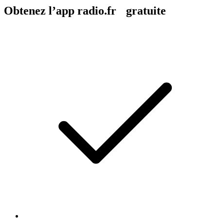
Obtenez l’app radio.fr gratuite