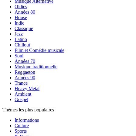
Musique Alternative
Oldies
Années 80
House
Indie
Classique
Jazz
Latino
Chillout
Film et Comédie musicale
Soul
Années 70
Musique traditionnelle
Reggaeton
Années 90
Trance
Heavy Metal
Ambient
Gospel
Thèmes les plus populaires
Informations
Culture
Sports