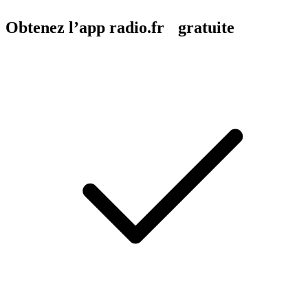
Obtenez l’app radio.fr gratuite