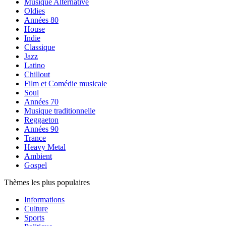
Musique Alternative
Oldies
Années 80
House
Indie
Classique
Jazz
Latino
Chillout
Film et Comédie musicale
Soul
Années 70
Musique traditionnelle
Reggaeton
Années 90
Trance
Heavy Metal
Ambient
Gospel
Thèmes les plus populaires
Informations
Culture
Sports