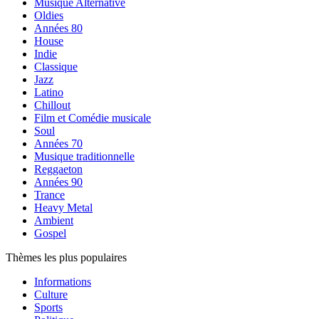
Musique Alternative
Oldies
Années 80
House
Indie
Classique
Jazz
Latino
Chillout
Film et Comédie musicale
Soul
Années 70
Musique traditionnelle
Reggaeton
Années 90
Trance
Heavy Metal
Ambient
Gospel
Thèmes les plus populaires
Informations
Culture
Sports