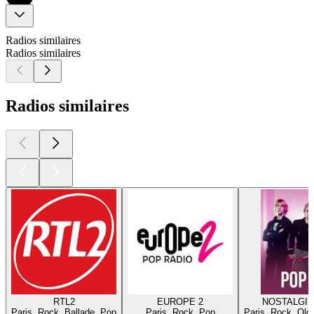
Radios similaires
Radios similaires
Radios similaires
RTL2
EUROPE 2
NOSTALGIE
Paris, Rock, Ballade, Pop
Paris, Rock, Pop
Paris, Rock, Old