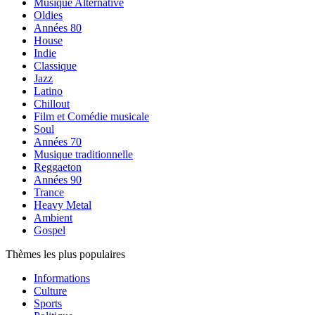
Musique Alternative
Oldies
Années 80
House
Indie
Classique
Jazz
Latino
Chillout
Film et Comédie musicale
Soul
Années 70
Musique traditionnelle
Reggaeton
Années 90
Trance
Heavy Metal
Ambient
Gospel
Thèmes les plus populaires
Informations
Culture
Sports