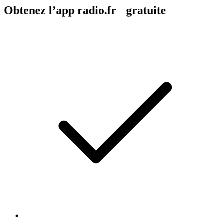
Obtenez l’app radio.fr gratuite