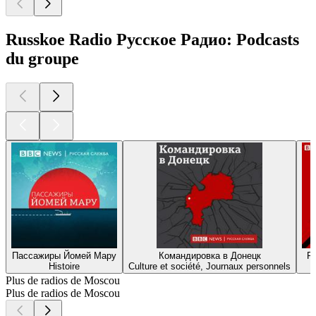
Russkoe Radio Русское Радио: Podcasts
du groupe
Пассажиры Йомей Мару
Командировка в Донецк
Р
Histoire
Culture et société, Journaux personnels
Plus de radios de Moscou
Plus de radios de Moscou