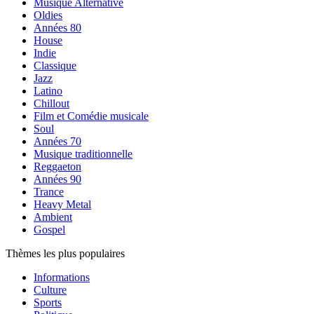
Musique Alternative
Oldies
Années 80
House
Indie
Classique
Jazz
Latino
Chillout
Film et Comédie musicale
Soul
Années 70
Musique traditionnelle
Reggaeton
Années 90
Trance
Heavy Metal
Ambient
Gospel
Thèmes les plus populaires
Informations
Culture
Sports