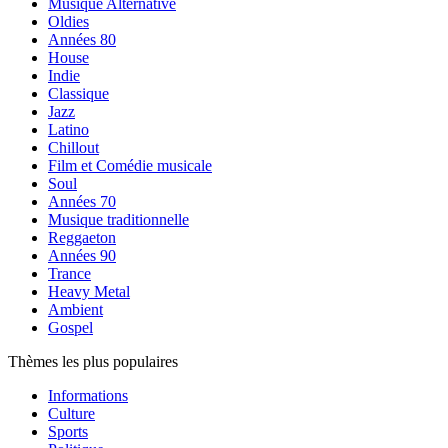
Musique Alternative
Oldies
Années 80
House
Indie
Classique
Jazz
Latino
Chillout
Film et Comédie musicale
Soul
Années 70
Musique traditionnelle
Reggaeton
Années 90
Trance
Heavy Metal
Ambient
Gospel
Thèmes les plus populaires
Informations
Culture
Sports