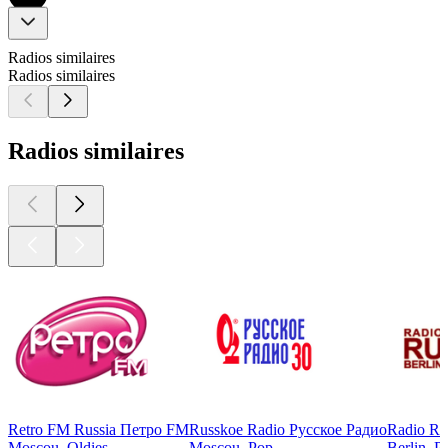
Radios similaires
Radios similaires
Radios similaires
Retro FM Russia Петро FM
Russkoe Radio Русское Радио
Radio Rus
Moscou, Oldies
Moscou, Pop
Berlin, P