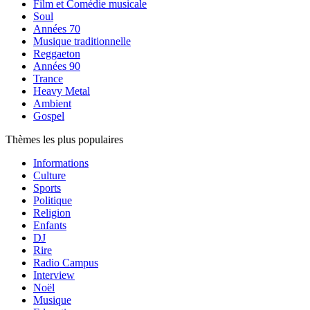
Film et Comédie musicale
Soul
Années 70
Musique traditionnelle
Reggaeton
Années 90
Trance
Heavy Metal
Ambient
Gospel
Thèmes les plus populaires
Informations
Culture
Sports
Politique
Religion
Enfants
DJ
Rire
Radio Campus
Interview
Noël
Musique