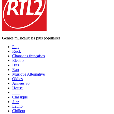
Genres musicaux les plus populaires
Pop
Rock
Chansons françaises
Electro
Hits
Rap
Musique Alternative
Oldies
Années 80
House
Indie
Classique
Jazz
Latino
Chillout