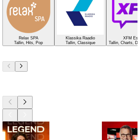
Relax SPA
Klassika Raadio
XFM Est
Tallin, Hits, Pop
Tallin, Classique
Tallin, Charts, D
Les meilleurs
podcasts
Les meilleurs
podcasts
Les meilleurs
podcasts