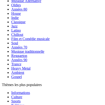
Musique Alternative
Oldies
Années 80
House
Indie
Classique
Jazz
Latino
Chillout
Film et Comédie musicale
Soul
Années 70
Musique traditionnelle
Reggaeton
Années 90
Trance
Heavy Metal
Ambient
Gospel
Thèmes les plus populaires
Informations
Culture
Sports