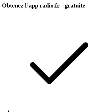
Obtenez l’app radio.fr gratuite