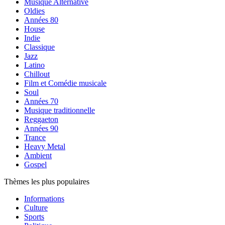
Musique Alternative
Oldies
Années 80
House
Indie
Classique
Jazz
Latino
Chillout
Film et Comédie musicale
Soul
Années 70
Musique traditionnelle
Reggaeton
Années 90
Trance
Heavy Metal
Ambient
Gospel
Thèmes les plus populaires
Informations
Culture
Sports