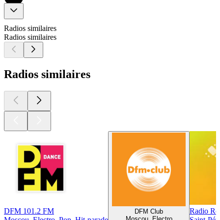
Radios similaires
Radios similaires
Radios similaires
DFM 101.2 FM
Radio Re
DFM Club
Moscou, Electro
Moscou, Electro, Pop, Hit-parade
Saint-Pét