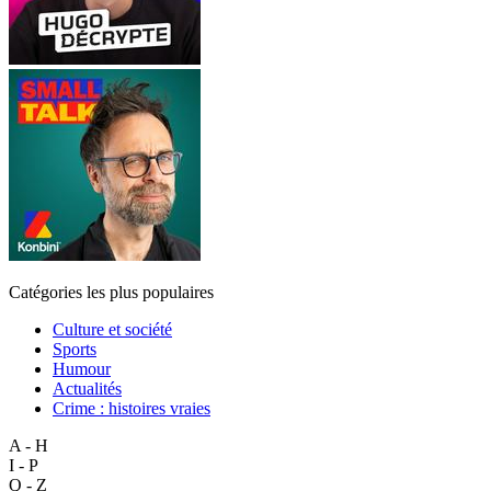
Catégories les plus populaires
Culture et société
Sports
Humour
Actualités
Crime : histoires vraies
A - H
I - P
Q - Z