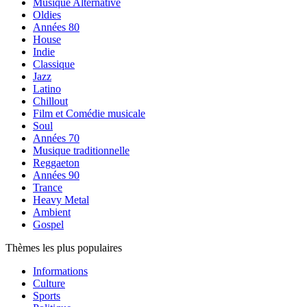
Musique Alternative
Oldies
Années 80
House
Indie
Classique
Jazz
Latino
Chillout
Film et Comédie musicale
Soul
Années 70
Musique traditionnelle
Reggaeton
Années 90
Trance
Heavy Metal
Ambient
Gospel
Thèmes les plus populaires
Informations
Culture
Sports