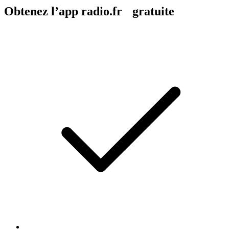
Obtenez l’app radio.fr gratuite