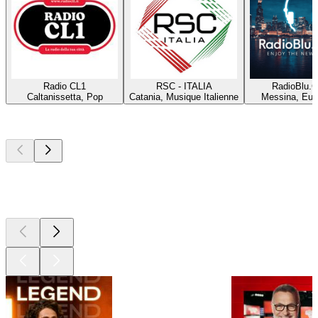
Radio CL1
RSC - ITALIA
RadioBlu.C
Caltanissetta, Pop
Catania, Musique Italienne
Messina, Eur
Les meilleurs
podcasts
Les meilleurs
podcasts
Les meilleurs
podcasts