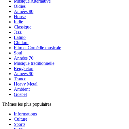
Musique Alternative
Oldies
Années 80
House
Indie
Classique
Jazz
Latino
Chillout
Film et Comédie musicale
Soul
Années 70
Musique traditionnelle
Reggaeton
Années 90
Trance
Heavy Metal
Ambient
Gospel
Thèmes les plus populaires
Informations
Culture
Sports