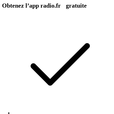
Obtenez l’app radio.fr gratuite