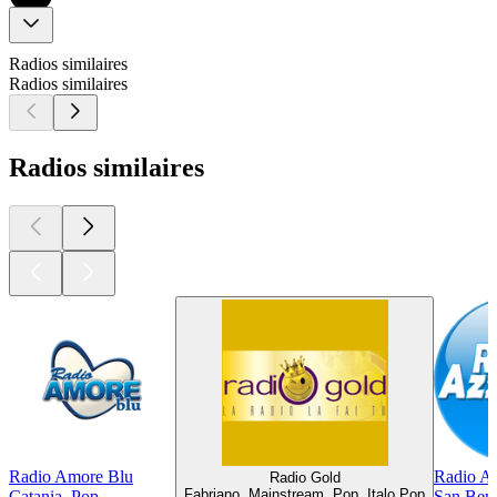
Radios similaires
Radios similaires
Radios similaires
Radio Amore Blu
Radio Az
Radio Gold
Fabriano, Mainstream, Pop, Italo Pop
Catania, Pop
San Bene