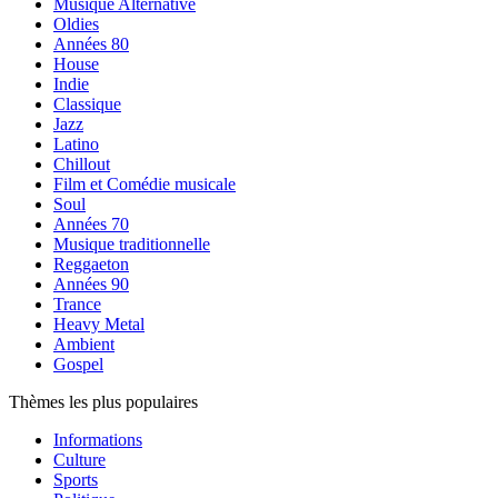
Musique Alternative
Oldies
Années 80
House
Indie
Classique
Jazz
Latino
Chillout
Film et Comédie musicale
Soul
Années 70
Musique traditionnelle
Reggaeton
Années 90
Trance
Heavy Metal
Ambient
Gospel
Thèmes les plus populaires
Informations
Culture
Sports