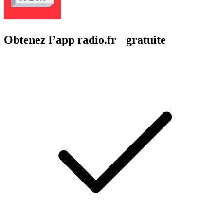
Obtenez l’app radio.fr gratuite