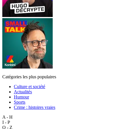
Catégories les plus populaires
Culture et société
Actualités
Humour
Sports
Crime : histoires vraies
A - H
I - P
Q - Z