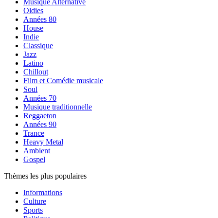
Musique Alternative
Oldies
Années 80
House
Indie
Classique
Jazz
Latino
Chillout
Film et Comédie musicale
Soul
Années 70
Musique traditionnelle
Reggaeton
Années 90
Trance
Heavy Metal
Ambient
Gospel
Thèmes les plus populaires
Informations
Culture
Sports