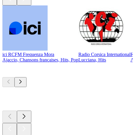
ici RCFM Frequenza Mora
Radio Corsica International
Ra
Ajaccio, Chansons françaises, Hits, Pop
Lucciana, Hits
Aj
Les meilleurs
podcasts
Les meilleurs
podcasts
Les meilleurs
podcasts