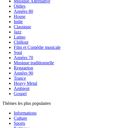
Musique Alternative
Oldies
Années 80
House
Indie
Classique
Jazz
Latino
Chillout
Film et Comédie musicale
Soul
Années 70
Musique traditionnelle
Reggaeton
Années 90
Trance
Heavy Metal
Ambient
Gospel
Thèmes les plus populaires
Informations
Culture
Sports