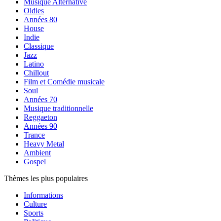
Musique Alternative
Oldies
Années 80
House
Indie
Classique
Jazz
Latino
Chillout
Film et Comédie musicale
Soul
Années 70
Musique traditionnelle
Reggaeton
Années 90
Trance
Heavy Metal
Ambient
Gospel
Thèmes les plus populaires
Informations
Culture
Sports