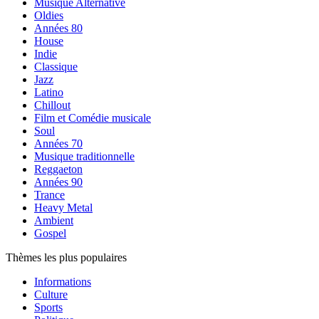
Musique Alternative
Oldies
Années 80
House
Indie
Classique
Jazz
Latino
Chillout
Film et Comédie musicale
Soul
Années 70
Musique traditionnelle
Reggaeton
Années 90
Trance
Heavy Metal
Ambient
Gospel
Thèmes les plus populaires
Informations
Culture
Sports