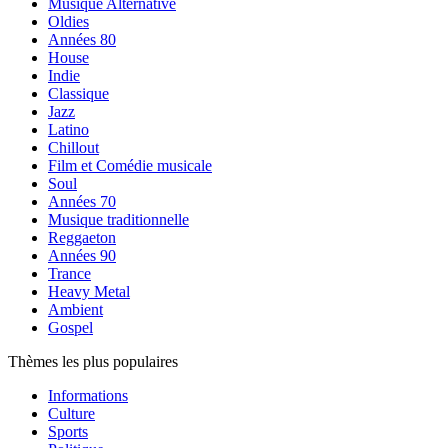
Musique Alternative
Oldies
Années 80
House
Indie
Classique
Jazz
Latino
Chillout
Film et Comédie musicale
Soul
Années 70
Musique traditionnelle
Reggaeton
Années 90
Trance
Heavy Metal
Ambient
Gospel
Thèmes les plus populaires
Informations
Culture
Sports