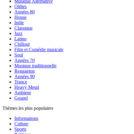
Musique Alternative
Oldies
Années 80
House
Indie
Classique
Jazz
Latino
Chillout
Film et Comédie musicale
Soul
Années 70
Musique traditionnelle
Reggaeton
Années 90
Trance
Heavy Metal
Ambient
Gospel
Thèmes les plus populaires
Informations
Culture
Sports