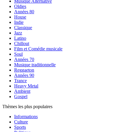
Musique Alternative
Oldies
Années 80
House
Indie
Classique
Jazz
Latino
Chillout
Film et Comédie musicale
Soul
Années 70
Musique traditionnelle
Reggaeton
Années 90
Trance
Heavy Metal
Ambient
Gospel
Thèmes les plus populaires
Informations
Culture
Sports