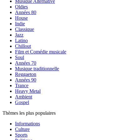
Musique Alternative
Oldies
Années 80
House
Indie
Classique
Jazz
Latino
Chillout
Film et Comédie musicale
Soul
Années 70
Musique traditionnelle
Reggaeton
Années 90
Trance
Heavy Metal
Ambient
Gospel
Thèmes les plus populaires
Informations
Culture
Sports