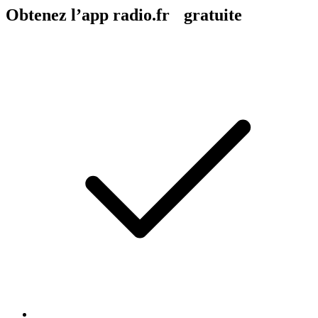
Obtenez l’app radio.fr gratuite