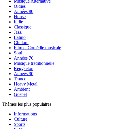
Musique Alternative
Oldies
Années 80
House
Indie
Classique
Jazz
Latino
Chillout
Film et Comédie musicale
Soul
Années 70
Musique traditionnelle
Reggaeton
Années 90
Trance
Heavy Metal
Ambient
Gospel
Thèmes les plus populaires
Informations
Culture
Sports