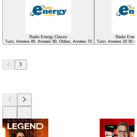
Radio Energy Classic
Radio Energ
Turin, Années 80, Années 90, Oldies, Années 70
Turin, Années 20 30 40
Les meilleurs
podcasts
Les meilleurs
podcasts
Les meilleurs
podcasts