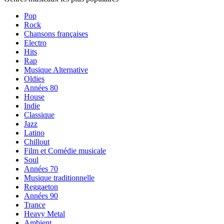
Pop
Rock
Chansons françaises
Electro
Hits
Rap
Musique Alternative
Oldies
Années 80
House
Indie
Classique
Jazz
Latino
Chillout
Film et Comédie musicale
Soul
Années 70
Musique traditionnelle
Reggaeton
Années 90
Trance
Heavy Metal
Ambient