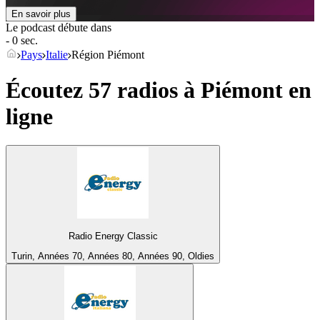
En savoir plus
Le podcast débute dans
- 0 sec.
Pays
Italie
Région Piémont
Écoutez 57 radios à
Piémont
en
ligne
Radio Energy Classic
Turin, Années 70, Années 80, Années 90, Oldies