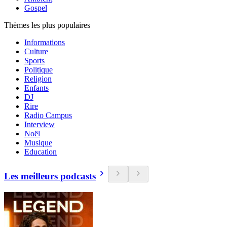
Gospel
Thèmes les plus populaires
Informations
Culture
Sports
Politique
Religion
Enfants
DJ
Rire
Radio Campus
Interview
Noël
Musique
Education
Les meilleurs podcasts