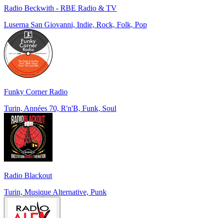
Radio Beckwith - RBE Radio & TV
Luserna San Giovanni, Indie, Rock, Folk, Pop
Funky Corner Radio
Turin, Années 70, R'n'B, Funk, Soul
Radio Blackout
Turin, Musique Alternative, Punk