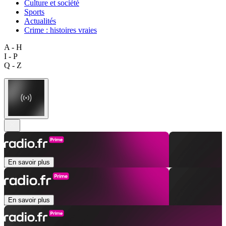
Culture et société
Sports
Actualités
Crime : histoires vraies
A - H
I - P
Q - Z
En savoir plus
En savoir plus