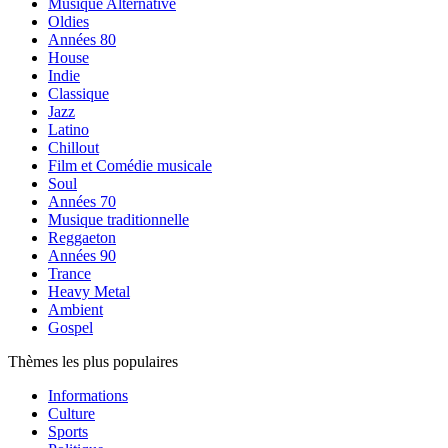
Musique Alternative
Oldies
Années 80
House
Indie
Classique
Jazz
Latino
Chillout
Film et Comédie musicale
Soul
Années 70
Musique traditionnelle
Reggaeton
Années 90
Trance
Heavy Metal
Ambient
Gospel
Thèmes les plus populaires
Informations
Culture
Sports