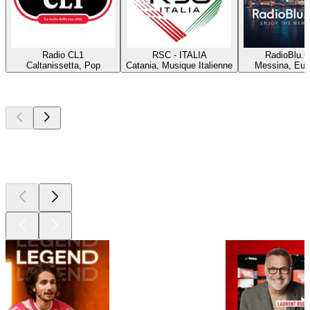
Radio CL1
RSC - ITALIA
RadioBlu.C
Caltanissetta, Pop
Catania, Musique Italienne
Messina, Eur
Les meilleurs
podcasts
Les meilleurs
podcasts
Les meilleurs
podcasts