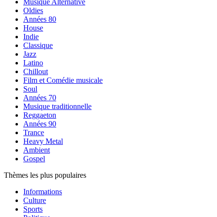
Musique Alternative
Oldies
Années 80
House
Indie
Classique
Jazz
Latino
Chillout
Film et Comédie musicale
Soul
Années 70
Musique traditionnelle
Reggaeton
Années 90
Trance
Heavy Metal
Ambient
Gospel
Thèmes les plus populaires
Informations
Culture
Sports