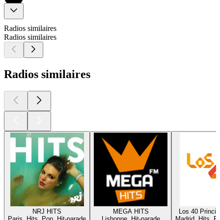
Radios similaires
Radios similaires
Radios similaires
NRJ HITS
MEGA HITS
Los 40 Princi
Paris, Hits, Pop, Hit-parade
Lisbonne, Hit-parade
Madrid, Hits, P