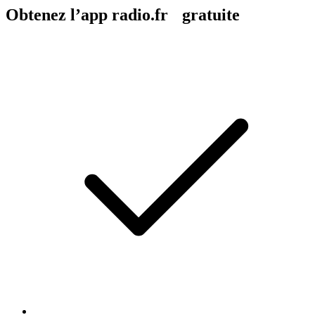
Obtenez l’app radio.fr gratuite