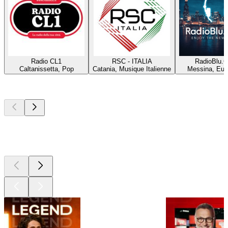
Radio CL1
RSC - ITALIA
RadioBlu.C
Caltanissetta, Pop
Catania, Musique Italienne
Messina, Eur
Les meilleurs
podcasts
Les meilleurs
podcasts
Les meilleurs
podcasts