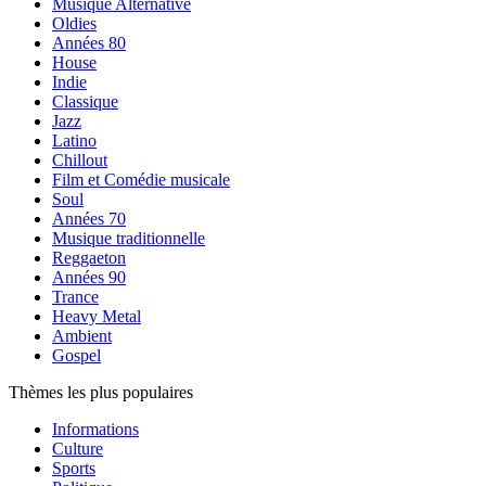
Musique Alternative
Oldies
Années 80
House
Indie
Classique
Jazz
Latino
Chillout
Film et Comédie musicale
Soul
Années 70
Musique traditionnelle
Reggaeton
Années 90
Trance
Heavy Metal
Ambient
Gospel
Thèmes les plus populaires
Informations
Culture
Sports