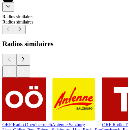
Radios similaires
Radios similaires
Radios similaires
ORF Radio Oberösterreich
Antenne Salzburg
ORF Radio Tir
Linz, Oldies, Pop, Tubes
Salzbourg, Hits, Rock, Pop
Innsbruck, Fol