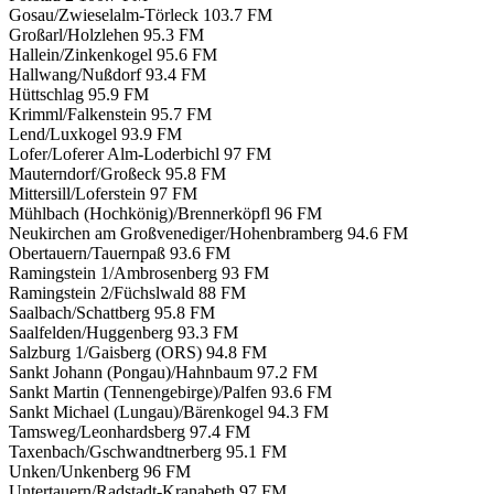
Gosau/Zwieselalm-Törleck
103.7 FM
Großarl/Holzlehen
95.3 FM
Hallein/Zinkenkogel
95.6 FM
Hallwang/Nußdorf
93.4 FM
Hüttschlag
95.9 FM
Krimml/Falkenstein
95.7 FM
Lend/Luxkogel
93.9 FM
Lofer/Loferer Alm-Loderbichl
97 FM
Mauterndorf/Großeck
95.8 FM
Mittersill/Loferstein
97 FM
Mühlbach (Hochkönig)/Brennerköpfl
96 FM
Neukirchen am Großvenediger/Hohenbramberg
94.6 FM
Obertauern/Tauernpaß
93.6 FM
Ramingstein 1/Ambrosenberg
93 FM
Ramingstein 2/Füchslwald
88 FM
Saalbach/Schattberg
95.8 FM
Saalfelden/Huggenberg
93.3 FM
Salzburg 1/Gaisberg (ORS)
94.8 FM
Sankt Johann (Pongau)/Hahnbaum
97.2 FM
Sankt Martin (Tennengebirge)/Palfen
93.6 FM
Sankt Michael (Lungau)/Bärenkogel
94.3 FM
Tamsweg/Leonhardsberg
97.4 FM
Taxenbach/Gschwandtnerberg
95.1 FM
Unken/Unkenberg
96 FM
Untertauern/Radstadt-Kranabeth
97 FM