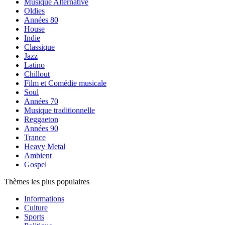
Musique Alternative
Oldies
Années 80
House
Indie
Classique
Jazz
Latino
Chillout
Film et Comédie musicale
Soul
Années 70
Musique traditionnelle
Reggaeton
Années 90
Trance
Heavy Metal
Ambient
Gospel
Thèmes les plus populaires
Informations
Culture
Sports