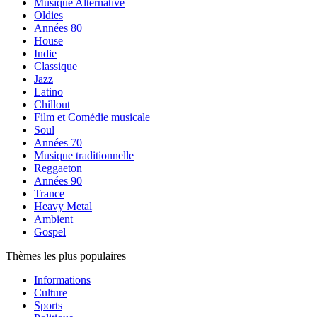
Musique Alternative
Oldies
Années 80
House
Indie
Classique
Jazz
Latino
Chillout
Film et Comédie musicale
Soul
Années 70
Musique traditionnelle
Reggaeton
Années 90
Trance
Heavy Metal
Ambient
Gospel
Thèmes les plus populaires
Informations
Culture
Sports