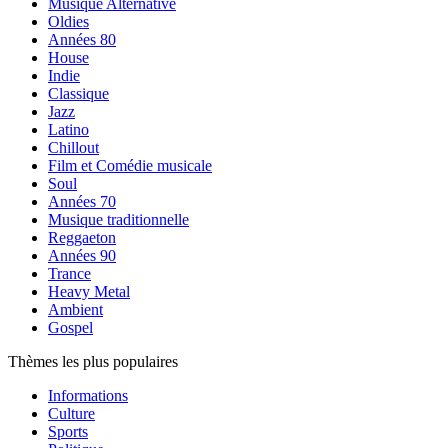
Musique Alternative
Oldies
Années 80
House
Indie
Classique
Jazz
Latino
Chillout
Film et Comédie musicale
Soul
Années 70
Musique traditionnelle
Reggaeton
Années 90
Trance
Heavy Metal
Ambient
Gospel
Thèmes les plus populaires
Informations
Culture
Sports