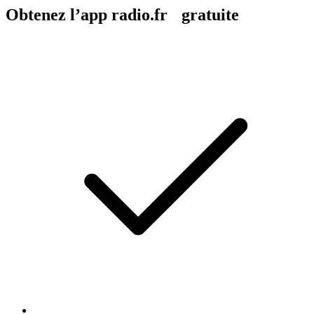
Obtenez l’app radio.fr gratuite