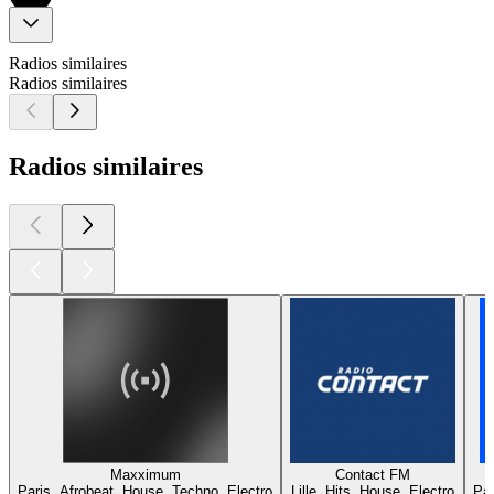
Radios similaires
Radios similaires
Radios similaires
Maxximum
Contact FM
Paris, Afrobeat, House, Techno, Electro
Lille, Hits, House, Electro
Par