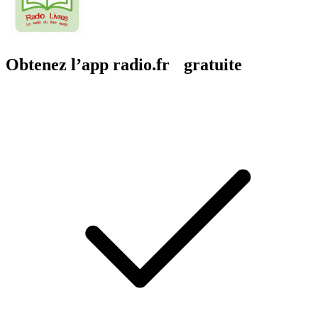
Obtenez l’app radio.fr gratuite