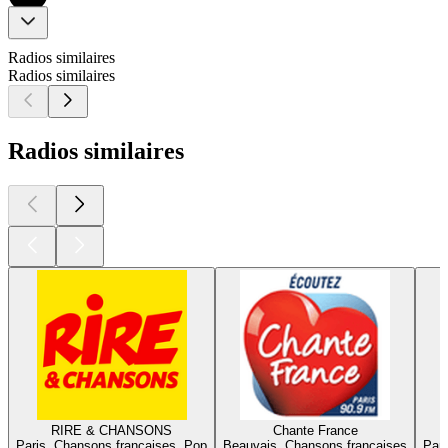
Radios similaires
Radios similaires
Radios similaires
RIRE & CHANSONS
Chante France
Paris, Chansons françaises, Pop
Beauvais, Chansons françaises
Pari