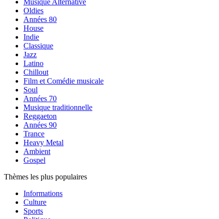
Musique Alternative
Oldies
Années 80
House
Indie
Classique
Jazz
Latino
Chillout
Film et Comédie musicale
Soul
Années 70
Musique traditionnelle
Reggaeton
Années 90
Trance
Heavy Metal
Ambient
Gospel
Thèmes les plus populaires
Informations
Culture
Sports